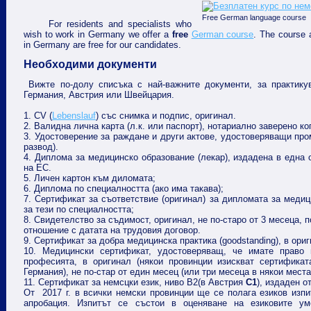
Free German language course
For residents and specialists who
wish to work in Germany we offer a
free
German course
. The course 
in Germany are free for our candidates.
Необходими документи
Вижте по-долу списъка с най-важните документи, за практику
Германия, Австрия или Швейцария.
1. CV (
Lebenslauf
) със снимка и подпис, оригинал.
2. Валидна лична карта (л.к. или паспорт), нотариално заверено ко
3. Удостоверение за раждане и други актове, удостоверяващи про
развод).
4. Диплома за медицинско образование (лекар), издадена в една 
на ЕС.
5. Личен картон към диломата;
6. Диплома по специалността (ако има такава);
7. Сертификат за съответствие (оригинал) за дипломата за медиц
за тези по специалността;
8. Cвидетелство за съдимост, оригинал, не по-старо от 3 месеца, п
отношение с датата на трудовия договор.
9. Сертификат за добра медицинска практика (goodstanding), в ориг
10. Медицински сертификат, удостоверяващ, че имате право 
професията, в оригинал (някои провинции изискват сертификат
Германия), не по-стар от един месец (или три месеца в някои места
11. Cертификат за немсцки език, ниво B2(
в Австрия
C1
)
, издаден о
От 2017 г. в всички немски провинции ще се полага езиков изпи
апробация. Изпитът се състои в оценяване на езиковите у