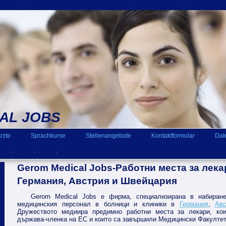
AL JOBS
rzte
Sprachkurse
Stellenangebote
Kontaktformular
Dat
.
.
.
Gerom Medical Jobs-Работни места за лека
Германия, Австрия и Швейцария
Gerom Medical Jobs е фирма, специализирана в набиране
медицинския персонал в болници и клиники в
Германия
,
Авс
Дружеството медиира предимно работни места за лекари, ко
държава-членка на ЕС и които са завършили Медицински Факултет 