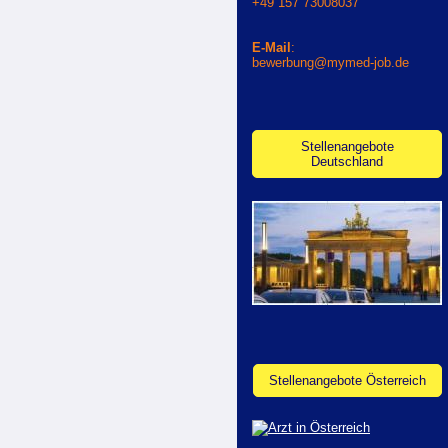
+49 157 73008037
E-Mail
:
bewerbung@mymed-job.de
Stellenangebote
Deutschland
Stellenangebote Österreich