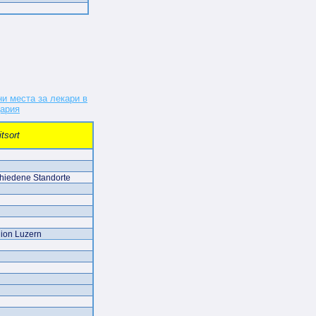
tsort
hiedene Standorte
ion Luzern