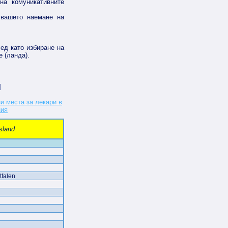
на комуникативните
 вашето наемане на
ед като избиране на
 (ланда).
d
sland
tfalen