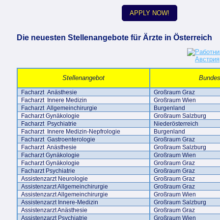
APPLY NOW!
Die neuesten Stellenangebote für Ärzte in Österreich
Stellenangebot
Bundes
Facharzt Anästhesie
Großraum Graz
Facharzt Innere Medizin
Großraum Wien
Facharzt Allgemeinchirurgie
Burgenland
Facharzt Gynäkologie
Großraum Salzburg
Facharzt Psychiatrie
Niederösterreich
Facharzt Innere Medizin-Nepfrologie
Burgenland
Facharzt Gastroenterologie
Großraum Graz
Facharzt Anästhesie
Großraum Salzburg
Facharzt Gynäkologie
Großraum Wien
Facharzt Gynäkologie
Großraum Graz
Facharzt Psychiatrie
Großraum Graz
Assistenzarzt Neurologie
Großraum Graz
Assistenzarzt Allgemeinchirurgie
Großraum Graz
Assistenzarzt Allgemeinchirurgie
Großraum Wien
Assistenzarzt Innere-Medizin
Großraum Salzburg
Assistenzarzt Anästhesie
Großraum Graz
Assistenzarzt Psychiatrie
Großraum Wien