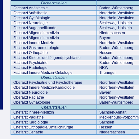
Facharztstellen
Facharzt Anästhesie
Baden-Württemberg
Facharzt Anästhesie
Nordrhein-Westfalen
Facharzt Gynäkologie
Nordrhein-Westfalen
Facharzt Neurologie
Schleswig-Holstein
Facharzt Augenheilkunde
Schleswig-Holstein
Facharzt Allgemeinmedizin
Niedersachsen
Facharzt Allgemeinmedizin
Bayern
Facharzt Innere-Medizin
Nordrhein-Westfalen
Facharzt Gastroenterologie
Baden-Württemberg
Facharzt Orthopädie
Hessen
Facharzt Kinder- und Jugendpsychiatrie
Baden-Württemberg
Facharzt Psychiatrie
Baden-Württemberg
Facharzt Radiologie
NRW
Facharzt Innere Medizin-Onkologie
Thüringen
Oberarztstellen
Oberarzt Psychiatrie und Psychotherapie
Nordrhein-Westfalen
Oberarzt Innere Medizin-Kardiologie
Nordrhein-Westfalen
Oberarzt Neurologie
Bayern
Oberarzt Pädiatrie
Nordrhein-Westfalen
Oberarzt Gynäkologie
Baden-Württemberg
Chefarztstellen
Chefarzt Innere-Medizin
Sachsen-Anhalt
Chefarzt Pädiatrie
Mecklenburg-Vorpomm
Chefarzt Kardiologie
Sachsen
Chefarzt Orthopädie/Unfallchirurgie
Hessen
Chefarzt Geriatrie
Niedersachsen