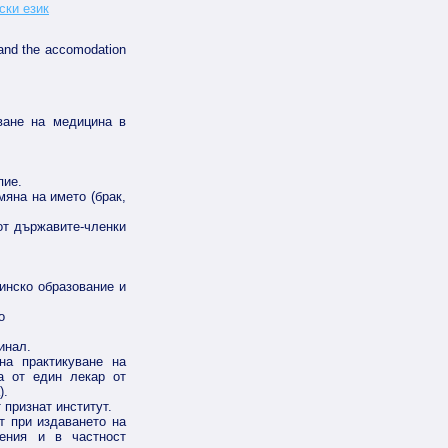
and the accomodation
ване на медицина в
пие.
мяна на името (брак,
от държавите-членки
инско образование и
о
инал.
на практикуване на
а от един лекар от
).
т признат институт.
т при издаването на
мения и в частност