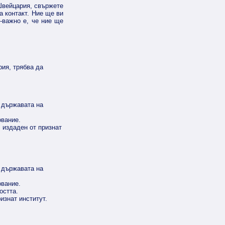
Швейцария, свържете
а контакт. Ние ще ви
-важно е, че ние ще
рия, трябва да
т държавата на
ование.
, издаден от признат
т държавата на
ование.
остта.
изнат институт.