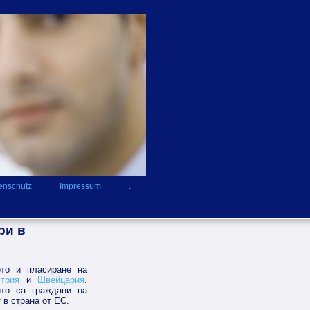
enschutz
Impressum
.
ри в
то и пласиране на
трия
и
Швейцария
.
ито са граждани на
в страна от ЕС.