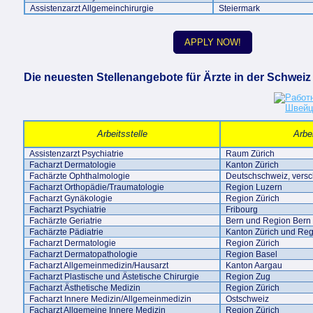
Assistenzarzt Allgemeinchirurgie
Steiermark
APPLY NOW!
Die neuesten Stellenangebote für Ärzte in der Schweiz
Arbeitsstelle
Arbei
Assistenzarzt Psychiatrie
Raum Zürich
Facharzt Dermatologie
Kanton Zürich
Fachärzte Ophthalmologie
Deutschschweiz, versc
Facharzt Orthopädie/Traumatologie
Region Luzern
Facharzt Gynäkologie
Region Zürich
Facharzt Psychiatrie
Fribourg
Fachärzte Geriatrie
Bern und Region Bern
Fachärzte Pädiatrie
Kanton Zürich und Reg
Facharzt Dermatologie
Region Zürich
Facharzt Dermatopathologie
Region Basel
Facharzt Allgemeinmedizin/Hausarzt
Kanton Aargau
Facharzt Plastische und Ästetische Chirurgie
Region Zug
Facharzt Ästhetische Medizin
Region Zürich
Facharzt Innere Medizin/Allgemeinmedizin
Ostschweiz
Facharzt Allgemeine Innere Medizin
Region Zürich