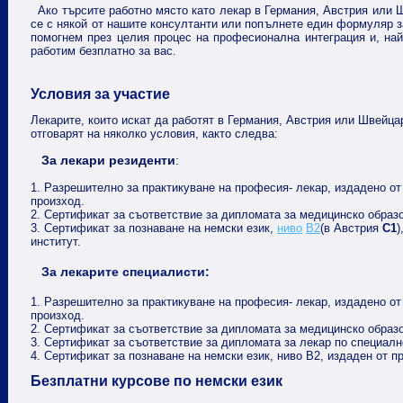
Ако търсите работно място като лекар в Германия, Австрия или 
се с някой от нашите консултанти или попълнете един формуляр з
помогнем през целия процес на професионална интеграция и, най
работим безплатно за вас.
Условия за участие
Лекарите, които искат да работят в Германия, Австрия или Швейца
отговарят на няколко условия, както следва:
За лекари резиденти
:
1. Разрешително за практикуване на професия- лекар, издадено о
произход.
2. Сертификат за съответствие за дипломата за медицинско образ
3. Сертификат за познаване на немски език,
ниво
B
2
(
в Австрия
C1
)
институт.
За лекарите специалисти:
1. Разрешително за практикуване на професия- лекар, издадено о
произход.
2. Сертификат за съответствие за дипломата за медицинско образ
3. Сертификат за съответствие за дипломата за лекар по специалн
4. Сертификат за познаване на немски език, ниво B2, издаден от пр
Безплатни курсове по немски език