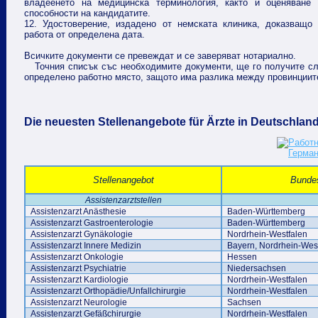
владеенето на медицинска терминология, както и оценяване 
способности на кандидатите.
12. Удостоверение, издадено от немската клиника, доказващо
работа от определена дата.
Всичките документи се превеждат и се заверяват нотариално.
Точния списък със необходимите документи, ще го получите сл
определено работно място, защото има разлика между провинциите
Die neuesten Stellenangebote für Ärzte in Deutschlan
Stellenangebot
Bunde
Assistenzarztstellen
Assistenzarzt Anästhesie
Baden-Württemberg
Assistenzarzt Gastroenterologie
Baden-Württemberg
Assistenzarzt Gynäkologie
Nordrhein-Westfalen
Assistenzarzt Innere Medizin
Bayern, Nordrhein-Wes
Assistenzarzt Onkologie
Hessen
Assistenzarzt Psychiatrie
Niedersachsen
Assistenzarzt Kardiologie
Nordrhein-Westfalen
Assistenzarzt Orthopädie/Unfallchirurgie
Nordrhein-Westfalen
Assistenzarzt Neurologie
Sachsen
Assistenzarzt Gefäßchirurgie
Nordrhein-Westfalen