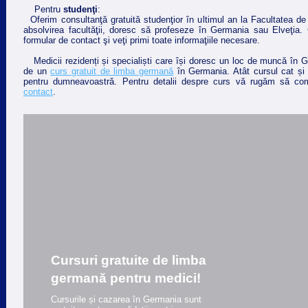
Pentru
studenţi
:
Oferim consultanţă gratuită studenţior în ultimul an la Facultatea de
absolvirea facultăţii, doresc să profeseze în Germania sau Elveţia.
formular de contact şi veţi primi toate informaţiile necesare.
Medicii rezidenți și specialiști care își doresc un loc de muncă în G
de un
curs gratuit de limba germană
în Germania. Atât cursul cat și 
pentru dumneavoastră. Pentru detalii despre curs vă rugăm să co
contact
.
Cursuri gratuite de limba
germană pentru medici!
Cursurile și cazarea în Germania sunt