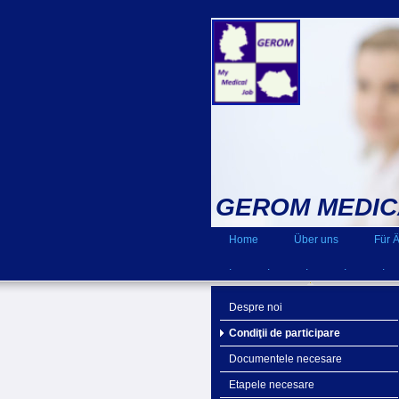
GEROM MEDIC
Home
Über uns
Für Ä
.
.
.
.
.
Despre noi
Condiţii de participare
Documentele necesare
Etapele necesare