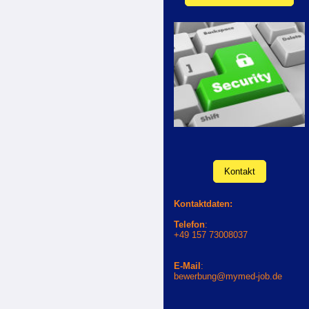
Kontakt
Kontaktdaten:
Telefon
:
+49 157 73008037
E-Mail
:
bewerbung@mymed-job.de