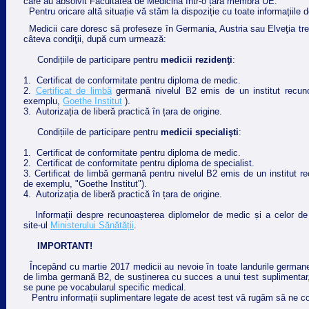
care au absolvit Facultatea de Medicină într-o țară membră UE.
Pentru oricare altă situație vă stăm la dispoziție cu toate informațiile 
Medicii care doresc să profeseze în Germania, Austria sau Elveţia tre
câteva condiţii, după cum urmează:
Condițiile de participare pentru
medicii rezidenţi
:
1. Certificat de conformitate pentru diploma de medic.
2.
Certificat de limbă
germană nivelul B2 emis de un institut recun
exemplu,
Goethe Institut
).
3. Autorizația de liberă practică în țara de origine.
Condițiile de participare pentru
medicii specialişti
:
1. Certificat de conformitate pentru diploma de medic.
2. Certificat de conformitate pentru diploma de specialist.
3. Certificat de limbă germană pentru nivelul B2 emis de un institut 
de exemplu, "Goethe Institut") .
4. Autorizația de liberă practică în țara de origine.
Informații despre recunoașterea diplomelor de medic și a celor de s
site-ul
Ministerului Sănătății
.
IMPORTANT!
Începând cu martie 2017 medicii au nevoie în toate landurile germane,
de limba germană B2, de susținerea cu succes a unui test suplimentar,
se pune pe vocabularul specific medical.
Pentru informații suplimentare legate de acest test vă rugăm să ne co