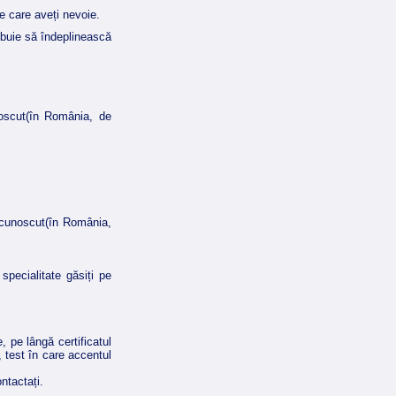
de care aveți nevoie.
buie să îndeplinească
oscut(în România, de
recunoscut(în România,
pecialitate găsiți pe
 pe lângă certificatul
 test în care accentul
ntactați.