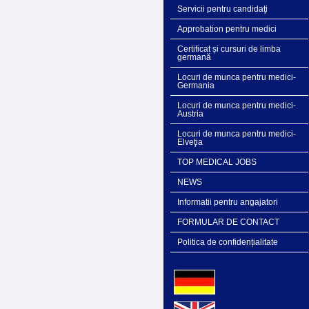
Servicii pentru candidaţi
Approbation pentru medici
Certificat și cursuri de limba
germană
Locuri de munca pentru medici-
Germania
Locuri de munca pentru medici-
Austria
Locuri de munca pentru medici-
Elveţia
TOP MEDICAL JOBS
NEWS
Informatii pentru angajatori
FORMULAR DE CONTACT
Politica de confidențialitate