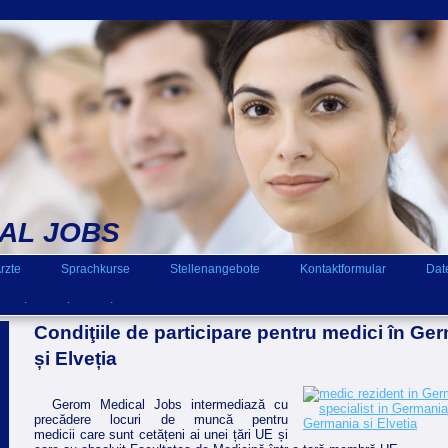
AL JOBS
rzte
Sprachkurse
Stellenangebote
Kontaktformular
Dat
.
.
.
Condiţiile de participare pentru medici în Ger
și Elveția
Gerom Medical Jobs intermediază cu
precădere locuri de muncă pentru
medicii care sunt cetățeni ai unei țări UE și