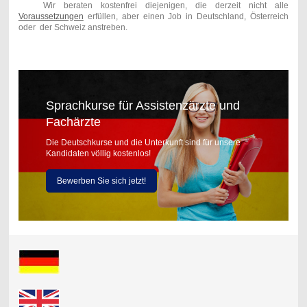
Wir beraten kostenfrei diejenigen, die derzeit nicht alle
Voraussetzungen
erfüllen, aber einen Job in Deutschland, Österreich
oder der Schweiz anstreben.
Sprachkurse für Assistenzärzte und
Fachärzte
Die Deutschkurse und die Unterkunft sind für unsere
Kandidaten völlig kostenlos!
Bewerben Sie sich jetzt!